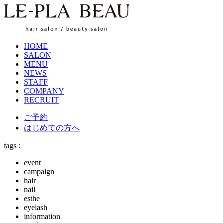
HOME
SALON
MENU
NEWS
STAFF
COMPANY
RECRUIT
ご予約
はじめての方へ
tags :
event
campaign
hair
nail
esthe
eyelash
information