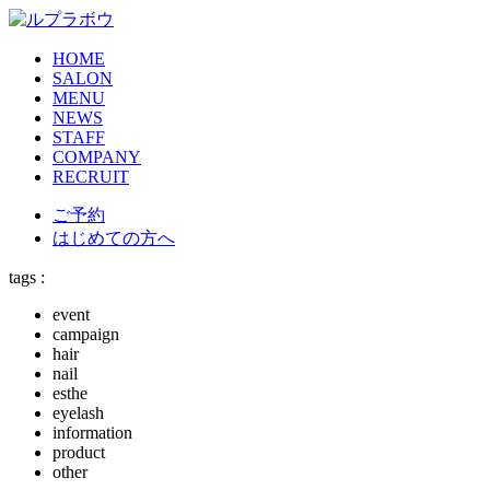
HOME
SALON
MENU
NEWS
STAFF
COMPANY
RECRUIT
ご予約
はじめての方へ
tags :
event
campaign
hair
nail
esthe
eyelash
information
product
other